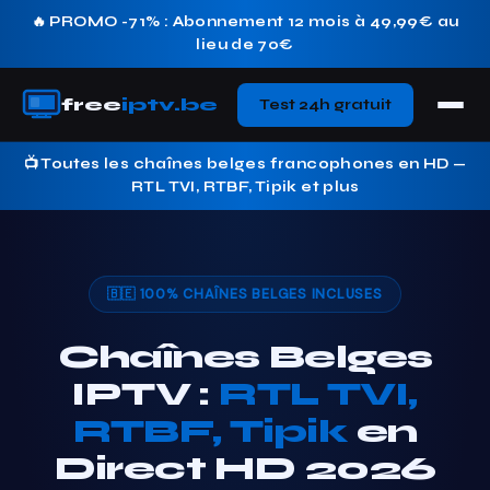
🔥 PROMO -71% : Abonnement 12 mois à 49,99€ au
lieu de 70€
free
iptv.be
Test 24h gratuit
📺 Toutes les chaînes belges francophones en HD —
RTL TVI, RTBF, Tipik et plus
🇧🇪 100% CHAÎNES BELGES INCLUSES
Chaînes Belges
IPTV :
RTL TVI,
RTBF, Tipik
en
Direct HD 2026