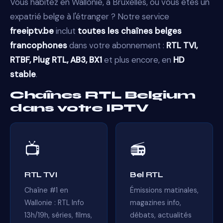
Vous habitez en Wallonie, à Bruxelles, ou vous êtes un
expatrié belge à l'étranger ? Notre service
freeiptv.be
inclut
toutes les chaînes belges
francophones
dans votre abonnement :
RTL TVI,
RTBF, Plug RTL, AB3, BX1
et plus encore, en
HD
stable
.
Chaînes RTL Belgium
dans votre IPTV
📺
📻
RTL TVI
Bel RTL
Chaîne #1 en
Émissions matinales,
Wallonie : RTL Info
magazines info,
13h/19h, séries, films,
débats, actualités