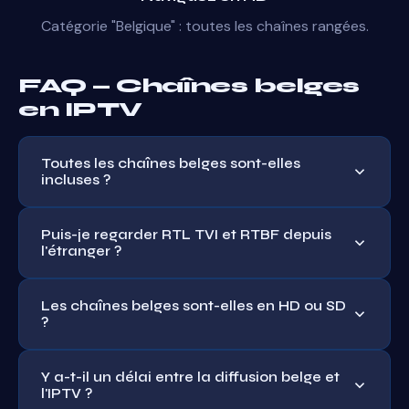
Catégorie "Belgique" : toutes les chaînes rangées.
FAQ — Chaînes belges
en IPTV
Toutes les chaînes belges sont-elles
incluses ?
Toutes les principales : RTL TVI, RTBF (La Une, Tipik,
Puis-je regarder RTL TVI et RTBF depuis
La Trois), Plug RTL, AB3, BX1, locales wallones. Plus de
l'étranger ?
95% de l'audience belge francophone couverte.
Oui, c'est l'un des avantages clés. Depuis la France,
Les chaînes belges sont-elles en HD ou SD
l'Espagne, le Maroc ou ailleurs, vous accédez aux
?
chaînes belges comme si vous étiez en Belgique.
La majorité (RTL TVI, La Une, Tipik, Plug RTL) en Full
Y a-t-il un délai entre la diffusion belge et
HD 1080p. Certaines chaînes locales en SD selon leur
l'IPTV ?
diffusion d'origine.