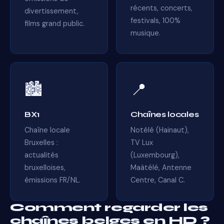
récents, concerts,
divertissement,
festivals, 100%
films grand public.
musique.
🏙️
📍
BX1
Chaînes locales
Chaîne locale
Notélé (Hainaut),
Bruxelles :
TV Lux
actualités
(Luxembourg),
bruxelloises,
Maàtélé, Antenne
émissions FR/NL.
Centre, Canal C.
Comment regarder les
chaînes belges en HD ?